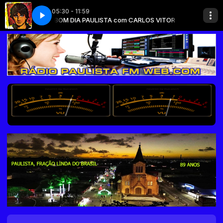
05:30 - 11:59
 VITOR
Biafra - leão ferido
BOM DIA PAULISTA com CARLOS VITOR