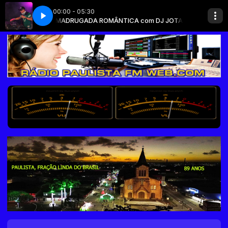
00:00 - 05:30
A INÁCIO
Robin Gibb - LIKE A FULL
MADRUGADA ROMÂNTICA com DJ JOTA INÁCIO