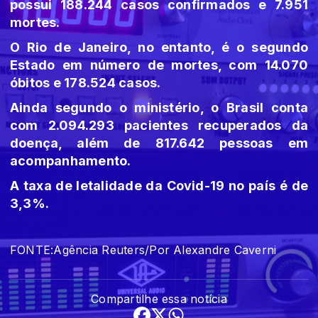
possui 188.244 casos confirmados e 7.951
mortes.
O Rio de Janeiro, no entanto, é o segundo
Estado em número de mortes, com 14.070
óbitos e 178.524 casos.
Ainda segundo o ministério, o Brasil conta
com 2.094.293 pacientes recuperados da
doença, além de 817.642 pessoas em
acompanhamento.
A taxa de letalidade da Covid-19 no país é de
3,3%.
FONTE:Agência Reuters/Por Alexandre Caverni
Compartilhe essa notícia