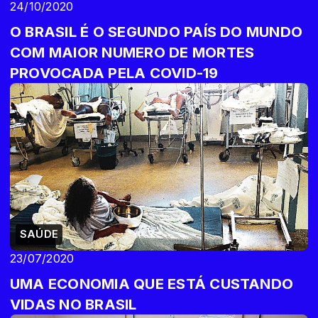
24/10/2020
O BRASIL É O SEGUNDO PAÍS DO MUNDO
COM MAIOR NUMERO DE MORTES
PROVOCADA PELA COVID-19
SAÚDE
23/07/2020
UMA ECONOMIA QUE ESTÁ CUSTANDO
VIDAS NO BRASIL